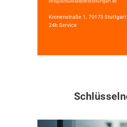
info@schluesseldienstestuttgart.de
Kronenstraße 1, 70173 Stuttgart
24h Service
Schlüsseln