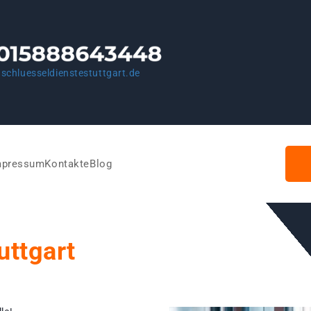
schluesseldienstestuttgart.de
mpressum
Kontakte
Blog
uttgart