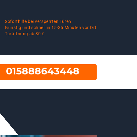
Soforthilfe bei versperrten Türen
Günstig und schnell in 15-35 Minuten vor Ort
Türöffnung ab 30 €