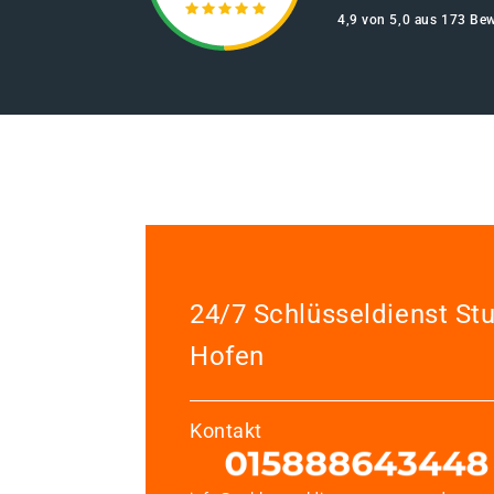
4,9 von 5,0 aus 173 Be
24/7 Schlüsseldienst Stu
Hofen
Kontakt