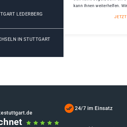
kann Ihnen weiterhelfen. Wir
TTGART LEDERBERG
JETZT
HSELN IN STUTTGART L
24/7 im Einsatz
estuttgart.de
chnet