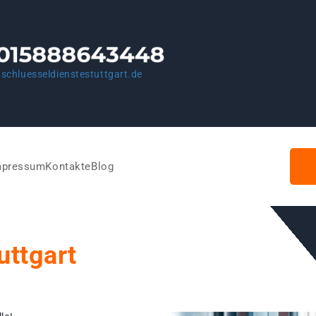
schluesseldienstestuttgart.de
mpressum
Kontakte
Blog
uttgart