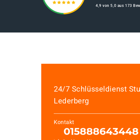
4,9 von 5,0 aus 173 Be
24/7 Schlüsseldienst Stu
Lederberg
Kontakt