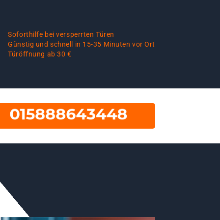
Soforthilfe bei versperrten Türen
Günstig und schnell in 15-35 Minuten vor Ort
Türöffnung ab 30 €