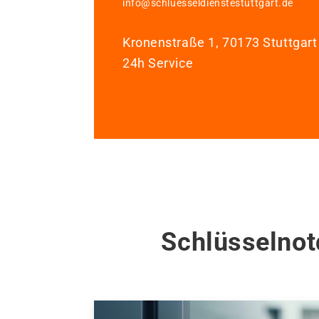
info@schluesseldienstestuttgart.de
Kronenstraße 1, 70173 Stuttgart
24h Service
Schlüsselnot