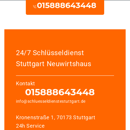
24/7 Schlüsseldienst
Stuttgart Neuwirtshaus
Kontakt
info@schluesseldienstestuttgart.de
Kronenstraße 1, 70173 Stuttgart
24h Service